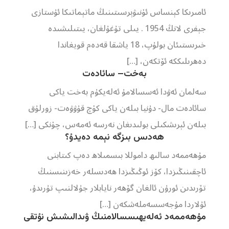
ئامىرىكا كېنساس ئۈنىۋېرسىتىنىڭ ماتېماتىكا ئۇستازى
جېفرى لانڭ 1954 . يىلى تۇغۇلغان، يىتىلىشىدە
خىرىستىئان بولۇپ، 18 ياشقا قەدەم قويغاندا
دەھرىلىككە ئۆتكەن، […]
بەخت– سائادەت
سەلمان ئەۋدا ئەسسالامۇ ئەلەيكۇم بەخت ياكى
سائادەت مال- دۇنيا بىلەن ياكى كۈچ قۇۋۋەت- زورلۇق
بىلەن ئېرىشكىلى بولىدىغان نەرسە ئەمەس، چۈنكى […]
ھەدىس بىزگە نېمە دەيدۇ؟
مۇھەممەد سالىھ داموللا بىسمىلاھ دەپ كىتابنى
ئاچقىنىڭىزدا، كۆز ئوڭىڭىزدا ھەدىسلەر خەزىنىسنىڭ
تۆرىدىن ئورۇن ئالغان گۆھەر نايابلار جۇلالنىپ تۇرىدۇ،
ئۇلاردا مۇجەسسەملەشكەن […]
مۇھەممەد ئەلەيھىسسالامنىڭ ۋىدالىشىش نۇتقى