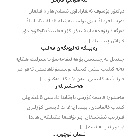
شەھۋانىي قاراش
دوكتۇر يۈسۈف ئەلقاراداۋى ئىسلام ھارام قىلغان
نەرسىلەرنىڭ بىرى بولسا، ئەرنىڭ ئايالغا، ئايالنىڭ
ئەرگە ئارتۇقچە قارىشىدۇر. كۆز قەلبنىڭ ئاچقۇچىدۇر،
قاراش پىتنىنىڭ […]
رەببىگە تەلپۈنگەن قەلىب
چىندىل تەرجىمىسى بۇ ھەقىقەتەنمۇ تەسىرلىك ھىكايە
يەنە كىلىپ يىشى كىچىك بولسىمۇ ناھايىىتى تەقۋا بىر
قىزنىڭ ھىكايىسى، مەن بۇ نىڭغا بەكمۇ […]
ھەمشىرىلەر
مەستۈرە فاتىمە كۆزىنى ئاچقاندا دادىسى ئاللىقاچان
كېتىپ قالغانىدى، يېنىدا پەقەت ئاپىسى كۆزلىرى
قىزىرىپ ئىششىغان، بىر نۇقتىغا تىكىلىگەن ھالدا
ئولتۇراتتى. فاتىمە […]
ئىمان ئۈچۈن...