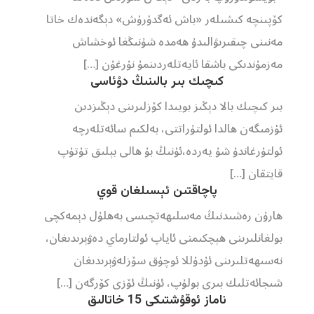
كۆپىنچە كىشىلەر «باش ئەگدۈرۈش» دېگەندەك خاتا
مەنىنى چىقىرىۋالىدۇ ھەمدە شۇنىڭغا ئوخشاش
مەزمۇندىكى باشقا ئايەتلەردىنمۇ نۇرغۇن […]
كىچىك بىر بالىنىڭ دۇئاسى
بىر كىچىك بالا دېڭىز بويىدا كۆزلىرىنى دېڭىزدىن
ئۈزمىگەن ھالدا ئولتۇراتتى، بەلكىم سائەتلەرچە
ئولتۇرغاندۇ شۇ يەردە،ئۇنىڭ بۇ ھالى بېلىق تۇتۇپ
قايتقان […]
پاچاقتىن ئېسىلغان قوي
ھارۇن رەشىدنىڭ مەسلىھەتچىسى بەھلۇل دېمەكچى
بولغانلىرىنى ھېچكىمنى ئاياپ ئولتارماي دەۋېرىدىغان،
نەسىھەتلىرىنى ئۇدۇللا ئوچۇق سۆزلەۋېرىدىغان
شىجائەتلىك بىرى بولۇپ، ئۇنىڭ ئۆزى كۆرگەن […]
ناماز ئوقۇشتىكى 15 خاتالىق