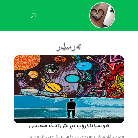
تەرمىلەر
«بويسۇندۇرۇپ بېرىش»نىڭ مەنىسى
«بويسۇندۇرۇپ بەردى» دېگەن سۆزدىن ئادەتتە