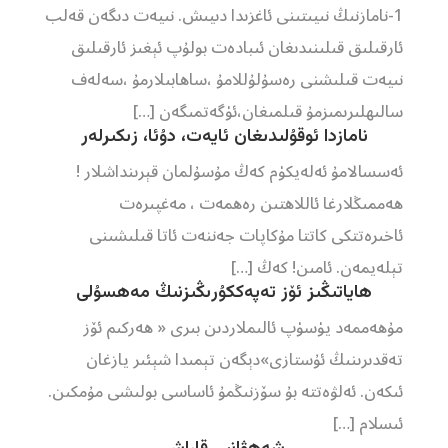
1-نامازنىڭ نىيىتىنى ئاغزىدا دىيىش. نىيەت دىگەن قەلب
ئارقىلىق قىلىنىدىغان ئىبادەت بولۇپ ئېغىز ئارقىلىق
نىيەت قىلىشنى رەسۇلۇللامۇ ،ساھابىلارمۇ ،سەلەف
سالىھلىرىمىزمۇ قىلمىغان،ئۈگەتمىگەن […]
نامازدا ئوقۇلىدىغان ئايەت، دۇئا، زىكىرلەر
ئەسسالامۇ ئەلەيكۈم كەڭ مۇسۇلمان قېرىنداشلار !
ھەممىڭلارغا ئاللاھتىن رەھمەت ، مەغپىرەت
ئاخىرەتتكى كاتتا مۇكاپات جەننەت ئاتا قىلىشىنى
تېلەيمەن. ئامىن! كەڭ […]
ھاياتىڭىز ئۆز تەپەككۇرىڭىزنىڭ مەھسۇلى
مۇھەممەد يۈسۈپ ئالىملاردىن بىرى « ھەركىم ئۆز
تەقدىرىنىڭ ئۇستازى»دېگەن تېمىدا شېئىر يازغان
ئىكەن. ئەلۋەتتە بۇ سۆزنىڭمۇ ئاساسى بولىشى مۇمكىن.
ئىسلام […]