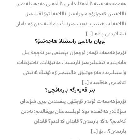
ھەممە مەدھىيە ئاللاھقا خاس، ئاللاھنى مەدھىيلەيمىز.
ئاللاھتىن كەچۈرۈم سورايمىز. ئاللاھقا توۋا قىلىمىز.
ئاللاھقا سېغىنىپ، نەپسىمىزنىڭ يامانلىقىدىن ۋە يامان
ئىشلاردىن پاناھ […]
توپان بالاسى راستىنلا ھاجەتمۇ؟
نۇرمۇھەممەد ئۆمەر ئۇچقۇن يېقىنقى بىر نەچچە يىل
مابەينىدە كىشىلىرىمىز ئارىسىدا، مەتبۇئات، تەشۋىقات
ۋاستىلىرىدە مەۋجۇتلۇق ھالىتىمىز ۋە ئۇنىڭ ئەتىكى
تەقدىرى ھەققىدە […]
بىز قەيەرگە بارماقچى؟
نۇرمۇھەممەت ئۆمەر ئۇچقۇن يېقىندىن بېرى شۇنداق
سۇئاللار ھەققىدە تولا ئويلىنىدىغان بوپقالدىم: نەدىن
كەلدىم؟ نەگە بارىمەن؟ قانداق كەلدىم؟ قانداق
بارىمەن؟... بۇ […]