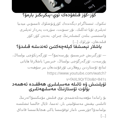
كۆز-كۆز قىلغۇدەك ئوي-پىكرىڭىز بارمۇ؟
تىكتوك، ئىنستاگرام دېگەندەك كۆرۈنۈشلۈك ئاممىۋىي مېدىيا
ئەپلىرى ئۇپا-ئەڭلىك، نۇر-سىۋىت، سۈرەت پەرداز ئەپلىرى
ۋاسىتىسى بىلەن كىشىلەرنىڭ چىراي، بەدەن كۆز-كۆز
قىلىدىغان، تۈرلۈك […]
ياشلار نېمىشقا كېلەچەكتىن ئەندىشە قىلىدۇ؟
— ئۆزگىرىش خىرىسمۇ، پۇرسەتمۇ؟— ئۆزگەرتكۈچى بولساڭ،
پۇرسەت، ئۆزگەرگۈچى بولساڭ، خىرىس! ياشلارغا ھاياتى
ئىنانچ ئۇستازدىن روھلارنى ئۇرغۇتىدىغان بىر سۆھبەت
https://www.youtube.com/watch?
v=fAXL9QrTl3o&t=841s
ئۆيلىنىش ۋە ئائىلە مەسىلىلىرى ھەققىدە ئەھمەد
بۇلۇت ئۇستازنىڭ مەسلىھەتلىرى
بۇ زاماندا مۇھەببەتلەشمەي توي قىلىش مۇمكىنمۇ؟ئەرنىڭ
ئائىلىنى بېقىش مەسئۇلىيتى بار، ئەمما، ئايال خالىسا ئىشلىسە
بولمامدۇ؟جۆرىسى ناماز ئوقۇمىسا ياكى ھىجابلانمىسا قانداق
[…]