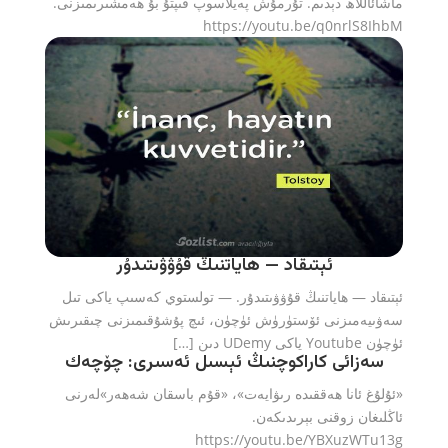
ماشائاللاھ دېدىم. تۇرمۇش پەيلاسوپ قىپتۇ بۇ ھەمشىرىمىزنى.
https://youtu.be/q0nrlS8IhbM
ئېتىقاد — ھاياتنىڭ قۇۋۋىتىدۇر
ئېتىقاد — ھاياتنىڭ قۇۋۋىتىدۇر. — تولستوي كەسىپ ياكى تىل
سەۋىيەمىزنى ئۆستۈرۈش ئۈچۈن، ئىچ پۇشۇقىمىزنى چىقىرىش
ئۈچۈن Youtube ياكى UDemy دىن […]
سەزائى كاراكوچنىڭ ئېسىل ئەسىرى: چۆچەك
«ئۇلۇغ ئانا ھەققىدە رىۋايەت»، «قۇم باسقان شەھەر»لەرنى
ئاڭلىغان زوقنى بېرىدىكەن.
https://youtu.be/YBXuzWTu13g