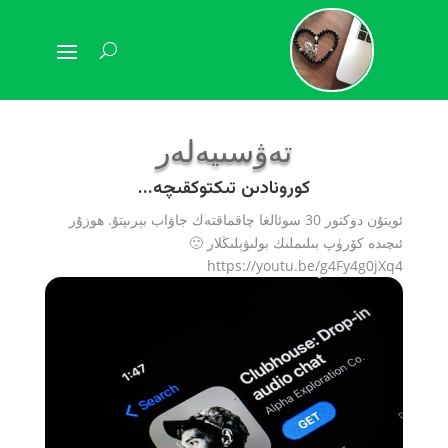
تەۋسىيەلەر
كورونادىن تىكتوكقىچە...
ئويتۇن دوكتور 30 سوئالغا چاقماقتەك جاۋاب بېرىپتۇ. ھوزۇر
ئىچىدە كۆرۈپ بىلىملىك بولىۋېلىڭلار 🙂
https://youtu.be/g4Fy4g0jXq4