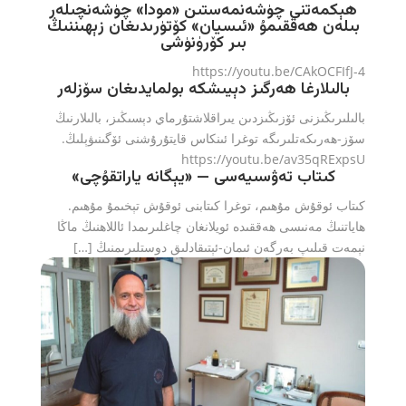
ھېكمەتنى چۈشەنمەستىن «مودا» چۈشەنچىلەر
بىلەن ھەققىمۇ «ئىسيان» كۆتۈرىدىغان زېھىننىڭ
بىر كۆرۈنۈشى
https://youtu.be/CAkOCFIfJ-4
بالىلارغا ھەرگىز دېيىشكە بولمايدىغان سۆزلەر
بالىلىرىڭىزنى ئۆزىڭىزدىن يىراقلاشتۇرماي دېسىڭىز، بالىلارنىڭ
سۆز-ھەرىكەتلىرىگە توغرا ئىنكاس قايتۇرۇشنى ئۆگىنىۋېلىڭ.
https://youtu.be/av35qRExpsU
كىتاب تەۋسىيەسى — «يېگانە ياراتقۇچى»
كىتاب ئوقۇش مۇھىم، توغرا كىتابنى ئوقۇش تېخىمۇ مۇھىم.
ھاياتنىڭ مەنىسى ھەققىدە ئويلانغان چاغلىرىمدا ئاللاھنىڭ ماڭا
نېمەت قىلىپ بەرگەن ئىمان-ئېتىقادلىق دوستلىرىمنىڭ […]