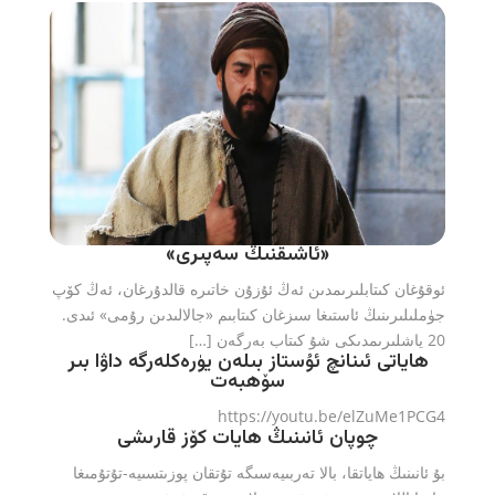
«ئاشىقنىڭ سەپىرى»
ئ‍وقۇغان كىتابلىرىمدىن ئەڭ ئۇزۇن خاتىرە قالدۇرغان، ئەڭ كۆپ
جۈملىلىرىنىڭ ئاستىغا سىزغان كىتابىم «جالالىدىن رۇمى» ئىدى.
20 ياشلىرىمدىكى شۇ كىتاب بەرگەن […]
ھاياتى ئىنانچ ئۇستاز بىلەن يۈرەكلەرگە داۋا بىر
سۆھبەت
https://youtu.be/elZuMe1PCG4
چوپان ئانىنىڭ ھايات كۆز قارىشى
بۇ ئانىنىڭ ھاياتقا، بالا تەربىيەسىگە تۇتقان پوزىتسىيە-تۇتۇمىغا