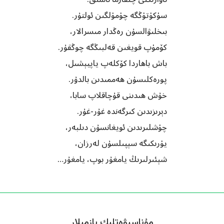
سۈكۈتۈڭگە چۈمۈلگىن ئولتۇر.
بىخلىۋالسۇن رەڭدار مىسرالار،
كۆمۈپ قويغىن قەلبىڭگە چوڭقۇر.
باش باھاردا كۆكلەپ ياپيېشىل،
پورەكلىسۇن ھەممىدىن بالدۇر.
خۇش ھىدىنى قۇچاقلاپ سابا،
دېرىزىدىن كىرگەندە غۇر-غۇر.
چۈشلىرىدىن ئويغانسۇن دىلبەر،
يۈرىكىگە سېپىلسۇن لەرزان،
شېئىرلىرىڭ يامغۇر بوپ، يامغۇر…
مۇناسىۋەتلىك يازمىلار