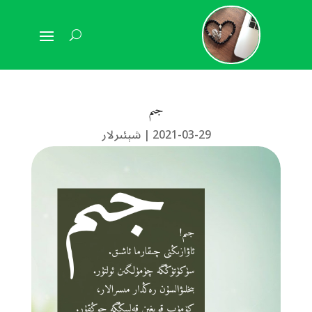
جىم
2021-03-29
|
شېئىرلار