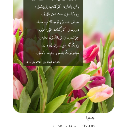
جىم!
ئاۋازىڭنى چىقارما ئاشىق.