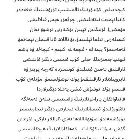
كېچە بىلەن كۈندۈزنىڭ ئالمىشىپ تۇرۇشىنىڭ نەقەدەر
كاتتا نېمەت ئىكەنلىكىنى چوڭقۇر ھېس قىلالىشى
مۇمكىن). ئۇنىڭدىن كېيىن يۈكلەرنى توشۇۋاتقان
كېمىلەرنى تىلغا ئېلىنىدۇ. بۇ ئاللاھ ئاتا قىلغان نېمەتمۇ
ئەمەسمۇ؟ يېمەك - ئىچمەك، كىيىم - كېچەك ۋە باشقا
ئېھتىياجىمىزنىڭ خېلى كۆپ قىسمى دېڭىز قاتنىشى
ئارقىلىق تەمىن ئېتىلىدۇ. كۈنىمىزدە گەرچە پويىز ۋە
ئايروپىلانلار ئارقىلىقمۇ يۈك توشۇلسىمۇ، مۇتلەق كۆپ
قىسىم يۈك توشۇش ئىشى يەنىلا دېڭىزلاردا
قاتناۋاتقان پاراخوتلارنىڭ ۋاسىتىسى بىلەن ئەمەلگە
ئاشۇرۇلىدۇ. ئىنسانلارنىڭ تىجارىتى دېڭىز تىجارىتىسىز
يۈرۈشمەيدۇ. سۇبھاناللاھ! بەزى ئاراللار باركى، ئۆزىدىن
گۆش، سۈت، كۆكتات… ۋەھاكازالارنىڭ ھېچقايسىسى
چىقمايدىغان، بۇ ھاجەتلەرنىڭ ھەممىسى پاراخوت -