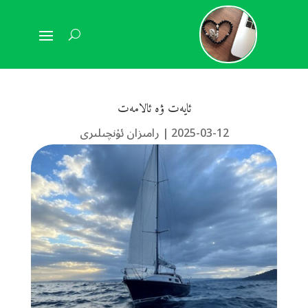
ئايەت ۋە ئالامەت
2025-03-12
|
رامىزان ئۈنچىلىرى