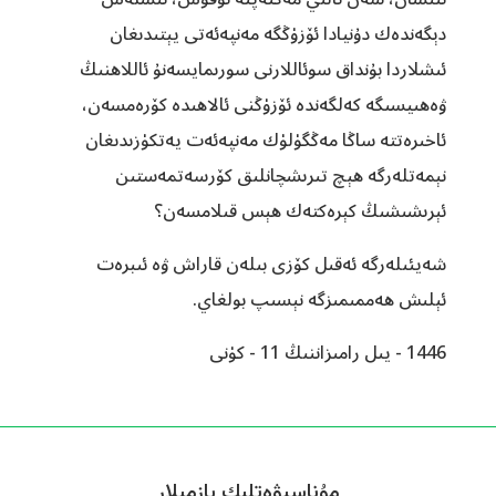
دېگەندەك دۇنيادا ئۆزۈڭگە مەنپەئەتى يېتىدىغان
ئىشلاردا بۇنداق سوئاللارنى سورىمايسەنۇ ئاللاھنىڭ
ۋەھىيسىگە كەلگەندە ئۆزۈڭنى ئالاھىدە كۆرەمسەن،
ئاخىرەتتە ساڭا مەڭگۈلۈك مەنپەئەت يەتكۈزىدىغان
نېمەتلەرگە ھېچ تىرىشچانلىق كۆرسەتمەستىن
ئېرىشىشىڭ كېرەكتەك ھېس قىلامسەن؟
شەيئىلەرگە ئەقىل كۆزى بىلەن قاراش ۋە ئىبرەت
ئېلىش ھەممىمىزگە نېسىپ بولغاي.
1446 - يىل رامىزاننىڭ 11 - كۈنى
مۇناسىۋەتلىك يازمىلار