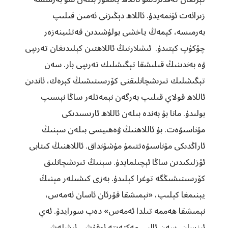
زىرائەت ئۈنمەيدۇ. ئاللاھ دېڭىزنى ئەمىن قىلىپ
بەرمىسە، كېمەڭ ياخشى بولۇشىدىن قەتئىينەزەر
چۆكۈپ كېتىدۇ. ئىشلارنىڭ ئاللاھتىن كېلىدىغان تەرىپى
ۋە بەندىنىڭ قىلىشقا تېگىشلىك تەرىپى بار. سەن
تېگىشلىك تىرىشچانلىقنى كۆرسىتىشىڭ كېرەك، ئاندىن
ئاللاھ قولاي قىلىپ بەرگەن نېمەتلەر ساڭا نېسىپ
بولىدۇ. مانا بۇ بەندە بىلەن ئاللاھ ئارىسىدىكى
مۇناسىۋەت. بۇ ئاللاھنىڭ ۋەھىيسى بىلەن سېنىڭ
ئاراڭدىكى مۇناسىۋەتتىمۇ مۇشۇنداق. ئاللاھنىڭ كىتابى
ئۆزلىكىدىن ساڭا ئېچىلمايدۇ. سېنىڭ تىرىشچانلىق
كۆرسىتىشىڭگە توغرا كېلىدۇ. بەزى كىشىلەر مېنىڭ
يېنىمغا كېلىپ، «نېمىشقا قۇرئان ئاسان ئەمەس،
نېمىشقا ھەممە تىلدا ئەمەس» دەپ سورايدۇ. ئەي
ئىنسان، سەن ئالىي مەكتەپتە ئوقۇش، ئىشلەش