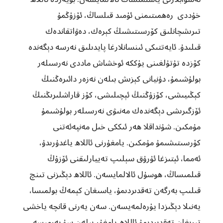
خۇددى رەھمىتىمنى ئۈمىد قىلساڭ، ئۆزۈڭمۇ
تىرىشچانلىق كۆرسىتىشىڭ كېرەك، دەۋاتقاندەك
قىلىدۇ. ئايەتتىكى ئىنسانلارغا پايدىلىق نەرسە دېگەندە
كۆزدە تۇتۇلغىنى يۈككە ئوخشاش ماددى نەرسىلەر
بولۇشىمۇ، دۇنيانى كېزىش بىلەن نەزەر دائىرەڭنىڭ
كېڭىيىشى، كۆزۈڭنىڭ ئېچىلىشى، كۆز قاراشلىرىڭنىڭ
ئۆزگىرىشى دېگەندەك مەنىۋى نەرسىلەر بولۇشىمۇ
مۇمكىن. شۇنداقلا ھەر ئىككى خىل مەنپەئەتنى
كۆرسىتىشىمۇ مۇمكىن. يامغۇرنى ئاللاھ ياغدۇرىدۇ،
ئەمما، ئېتىزغا ئۇرۇق سېلىپ تەييارلىقنى ئۆزۈڭ
قىلمىساڭ، ھوسۇل ئالالمايسەن. ئاللاھ دېڭىزنى تىنچ
قىلىپ بەرگەن تەقدىردىمۇ، ياسىغان كېمەڭ بولمىسا،
يەنىلا دېڭىزدا يۈرەلمەيسەن. سەن يەرنى قانچە ياخشى
تېرىغان تەقدىردىمۇ ئاللاھ يامغۇر بىلەن سۇ بەرمىسە