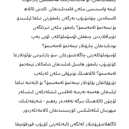
كېمە ۋاسىتىسى بىلەن قامدىلىدىغان. ئاندىن ئاللاھ
ئاسماندىن چۈشۈرۈپ بەرگەن يامغۇرنى تىلغا ئېلىنىدۇ.
بۇ نېمەتمۇ ئەمەسمۇ؟ يامغۇر بىلەن تىرىلگەن
تۇپراقلاردىن چىققان ئۆسۈملۈكلەر، ئۇنى يەپ
بودىلىدىغان چارۋىلار نېمەتمۇ ئەمەسمۇ؟
ئۆسۈملۈكلەرنى چاڭلاشتۇرغان، سۇ پارلىرىنى بۇلۇتلارغا
كۆتۈرۈپ يامغۇر ھاسىل قىلىدىغان شاماللار نېمەتمۇ
ئەمەسمۇ؟ ئاللاھنىڭ بۇيرۇقى بىلەن لەيلەپ
تۇرۇۋاتقان بۇلۇتلار نېمەتمۇ ئەمەسمۇ؟ بۇ ئايەتتە تىلغا
ئېلىنغان ھەممە نەرسە ئەقلىنى ئىشلەتكەن كىشىلەر
ئۈچۈن ئاللاھنىڭ بىزگە نەقەدەر رەھىم - شەپقەتلىك،
مېھرىبان ئىكەنلىكىنى كۆرسىتىدىغان ئالامەتلەردۇر.
ئاگاھلاندۇرۇشلار كەلگەن ئايەتلەرنى كۆرۈپ قورقۇنچقا