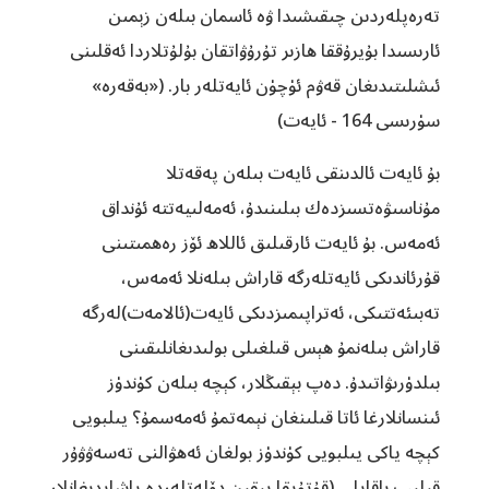
تەرەپلەردىن چىقىشىدا ۋە ئاسمان بىلەن زېمىن
ئارىسىدا بۇيرۇققا ھازىر تۇرۇۋاتقان بۇلۇتلاردا ئەقلىنى
ئىشلىتىدىغان قەۋم ئۈچۈن ئايەتلەر بار.‏ («بەقەرە»
سۈرىسى 164 - ئايەت)
بۇ ئايەت ئالدىنقى ئايەت بىلەن پەقەتلا
مۇناسىۋەتسىزدەك بىلىنىدۇ، ئەمەلىيەتتە ئۇنداق
ئەمەس. بۇ ئايەت ئارقىلىق ئاللاھ ئۆز رەھمىتىنى
قۇرئاندىكى ئايەتلەرگە قاراش بىلەنلا ئەمەس،
تەبىئەتتىكى، ئەتراپىمىزدىكى ئايەت(ئالامەت)لەرگە
قاراش بىلەنمۇ ھېس قىلغىلى بولىدىغانلىقىنى
بىلدۈرىۋاتىدۇ. دەپ بېقىڭلار، كېچە بىلەن كۈندۈز
ئىنسانلارغا ئاتا قىلىنغان نېمەتمۇ ئەمەسمۇ؟ يىلبويى
كېچە ياكى يىلبويى كۈندۈز بولغان ئەھۋالنى تەسەۋۋۇر
قىلىپ باقايلى (قۇتۇپقا يېقىن دۆلەتلەردە ياشايدىغانلار