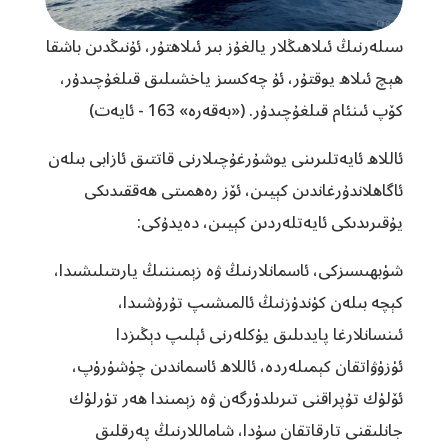
سىلەرنىڭ ئىلاھىڭلار يالغۇز بىر ئىلاھتۇر، ئۇنىڭدىن باشقا
ھېچ ئىلاھ يوقتۇر، ئۇ چەكسىز ياخشىلىق قىلغۇچىدۇر،
كۆپ ئىنئام قىلغۇچىدۇر.‏ («بەقەرە» 163 - ئايەت)
ئاللاھ ئايەتلىرىنى يوشۇرغۇچىلارنى قاتتىق ئازابى بىلەن
ئاگاھلاندۇرغاندىن كېيىن، ئۆز رەھمىتى ھەققىدىكى
يۇقىرىدىكى ئايەتلەردىن كېيىن، دەيدۇكى:
شۈبھىسىزكى، ئاسمانلارنىڭ ۋە زېمىننىڭ يارىتىلىشىدا،
كېچە بىلەن كۈندۈزنىڭ ئالمىشىپ تۇرۇشىدا،
ئىنسانلارغا پايدىلىق يۈكلەرنى ئېلىپ دېڭىزدا
ئۈزۈۋاتقان كېمىلەردە، ئاللاھ ئاسماندىن چۈشۈرۈپ،
ئۆلۈك تۇپراقنى تىرىلدۈرگەن ۋە زېمىندا ھەر تۈرلۈك
جانلىقنى تارقاتقان سۇدا، شاماللارنىڭ پەرقلىق