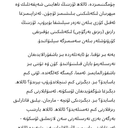
چۈمگىنىمىزدە، ئاللاھ ئۆزىنىڭ ناھايىتى شەپقەتلىك ۋە
مېھرىبان ئىكەنلىكىنى بىلىشىمىز ئۈچۈن، ئەتراپىمىزغا
ئەقىل كۆزى بىلەن نەزەر سېلىشقا بۇيرۇپ. ئۆزىنىڭ
رازىق (رىزىق بەرگۈچى) ئىكەنلىكىنى يۇقىرىقى
كۆرۈنۈشلەر بىلەن سەمىمىزگە سېلىۋاتىدۇ.
يەنە بىر نۇقتا، بۇ ئايەتلەردە بىز باشقۇرالايدىغان
نەرسىلەرمۇ بايان قىلىنىۋاتىدۇ. كۈن ۋە تۈننى بىز
باشقۇرالمايمىز. ئەمما، كېمىگە كەلگەندە، ئۇنى كىم
ياسايدۇ؟ بىز. دېڭىزنى كىم تىنچلاندۇرۇپ بېرىدۇ؟ ئاللاھ.
دېڭىزغا شۇڭغۇيدىغان ئۈسكۈنە، ئەسۋابلارنى كىم
ياسايدۇ؟ بىز. دېڭىزدىكى ئۈنچە - مارجان، بېلىق قاتارلىق
رىزقلارنى كىم تەمىنلەيدۇ؟ ئاللاھ. ئاللاھ يارىتىپ
بەرگەن بەزى نەرسىلەرنى سەن لازىملىق ئۈسكۈنە -
ئەسۋابلارنى ياسىمىساڭ ئالالمايسەن. بۇيەردە ئاللاھ