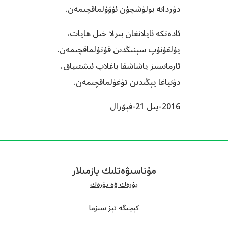
دۇردانە بولۇشچۈن ئۇۋۇلماقچىمەن.
ئادەتكە ئايلانغان بىرلا خىل ھايات،
يۇلقۇنۇپ سېنىڭدىن قۇتۇلماقچىمەن.
ئارمانسىز ياشاشقا باغلاپ ئىشتىياق،
دۇنياغا يېڭىدىن تۇغۇلماقچىمەن.
2016-يىل 21-فېۋرال
مۇناسىۋەتلىك يازمىلار
يۈرەك ۋە يۈرەك
كېچىگە تېز سىزما