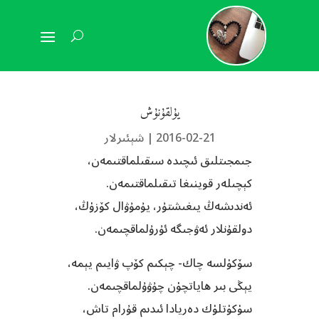
يۇلقۇنۇش
2016-02-21
|
شېئىرلار
جىمجىتلىق ئىچىدە سىقىلماقتىمەن،
كېچىلەر قوينىغا تىقىلماقتىمەن.
ئەندىشەڭ يىغىشتۇر، يۇمۇۋال كۆزۈڭ،
دولقۇنلار ئەۋجىگە ئۇرۇلماقچىمەن.
سۆكۈلسە چاك- چېكىم كۆپ ۋايىم يېمە،
يېڭى بىر ھاياتچۈن چۇۋۇلماقچىمەن.
سۈكۈتلۈك دەريادا ئىدىم قۇرام تاش،