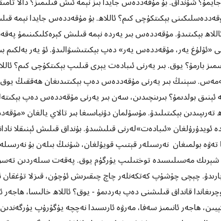
جايمۇ؟ شۇنداق. بۇ مۇقەددەس جايدا بىز نېمە ئىش قىلىمىز؟ دالا تام
ۇقەددەسلىكىنى بېكىتكۈچى كىم؟ ئاللاھ. بۇ مۇقەددەس جايدا نېمە قىلى
ھ بېكىتىدۇ. مۇقەددەس بىر يەردە نېمە قىلىش كېرەكلىكىنىمۇ پەقەت 
رنى «ئۇلۇغ يەر، مۇقەددەس يەر» دەپ بېكىتىشىۋالىدۇ. ئۇ يەر بەلكىم 
ىمىز بارمۇ؟ يوق. بىر يەرنى ئىبادەت يېرى قىلىپ بېكىتكۈچى كىم؟ ئ
ەس. سېنىڭ بىر يەرنى مۇقەددەس دەپ بېكىتىدىغان ھەققىڭ يوق
 ئېنىق بولدىمۇ؟ بىرىنچىدىن، سەن بىر يەرنى مۇقەددەس دەپ بېكىتە
اھ تەرىپىدىن بېكىتىلىدۇ. مۇسۇلمان دۇنياسىغا بىر تالاي يالغان «مۇ
ئويدۇرۇلغان «ئىبادەت»لەرنى قىلىشىدۇ. بۇنداق قىلىش ئېنىقلا نادان
ىڭغا تەۋە بولمىغان نەرسىلەر قېتىپ قويۇلغان، شۇنىڭ بىلەن بۇ نەرس
ام، شېرىك مەسىلىسىدە توختىلىپ يۈرگۈم يوق. پەقەت سىلەردىن تەسر
 بارىدۇ. چېچى چۈشۈپ كەتكەنلەر چاچ چىقىرىش ئۈچۈن، قىزلا تۇغقان ئا
 ئۇچرىغاندا قانداق قىلىشنى دەپ بەردىمۇ - يوق؟ ئاللاھ خالىسا، ھاجە
كېيىن، ھاجەر ئانىمىز سەفا، مەرۋە ئارىسىدا نەچچە يۈگۈرۈپ يۈرگەندى