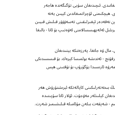
لغانىدى. ئىچىدىغان سۈيى تۈگىگەندە ھاجەر
ى. ھېچكىمنى ئۇچراتمىغاندىن كېيىن يەنە
چۈن نەقەدەر ئېغىرلىقىنى تەسەۋۋۇر قىلىش قىيىن
ىئىل ئەلەيھىسسالامنى ئەۋەتىپ بۇ ئانا - بالىغا
 مال ۋە جانغا، پەرزەنتكە يېتىدىغان
رقۇنچ - ئەندىشە بولمىسا كېرەك. بۇ قىسسىدىكى
ە مەرۋە ئارىسىدا يۈگۈرۈپ بۇ نۇقتىنى ھېس
ارنىڭ بىخەتەرلىكىنى كاپالەتكە ئېرىشتۈرۈش ھەر
دىغان كېلىنلەر مەۋجۇت. ئۇلار ئانا سۈپىتىدە
ەھىم - شەپقەت بىلەن مۇئامىلە قىلىشىمىز شەرت.