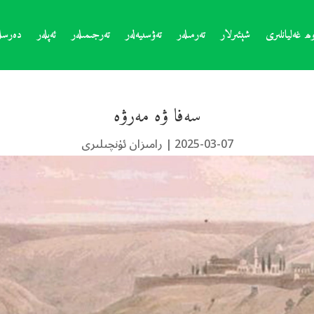
ھ غەليانلىرى
شېئىرلار
تەرمىلەر
تەۋسىيەلەر
تەرجىمىلەر
ئەپلەر
دەرسلە
سەفا ۋە مەرۋە
2025-03-07
|
رامىزان ئۈنچىلىرى