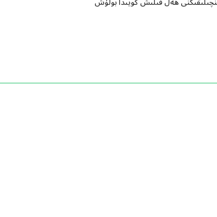
ىينچىلىقىڭنى ھەل قىلىش كويىدا بولۇش