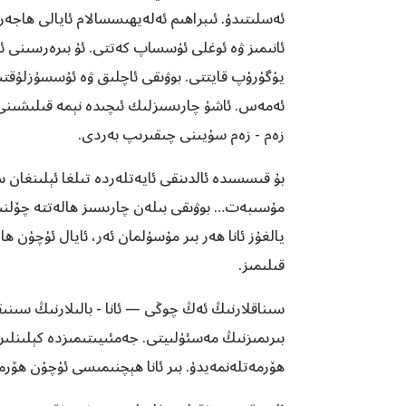
ئەسلىتىدۇ. ئىبراھىم ئەلەيھىسسالام ئايالى ھاجە
ئانىمىز ۋە ئوغلى ئۇسساپ كەتتى. ئۇ بىرەرسىنى ئ
يۈگۈرۈپ قايتتى. بوۋىقى ئاچلىق ۋە ئۇسسۇزلۇقتىن
ئەمەس. ئاشۇ چارىسىزلىك ئىچىدە نېمە قىلىشىنى بىل
زەم - زەم سۈيىنى چىقىرىپ بەردى.
بۇ قىسسىدە ئالدىنقى ئايەتلەردە تىلغا ئېلىنغان 
مۇسىبەت… بوۋىقى بىلەن چارىسىز ھالەتتە چۆلنىڭ
يالغۇز ئانا ھەر بىر مۇسۇلمان ئەر، ئايال ئۈچۈن 
قىلىمىز.
سىناقلارنىڭ ئەڭ چوڭى — ئانا - بالىلارنىڭ سىنىقى
بىرىمىزنىڭ مەسئۇلىيتى. جەمئىيىتىمىزدە كېلىنلىرى
ھۆرمەتلەنمەيدۇ. بىر ئانا ھېچنىمىسى ئۈچۈن ھۆرم