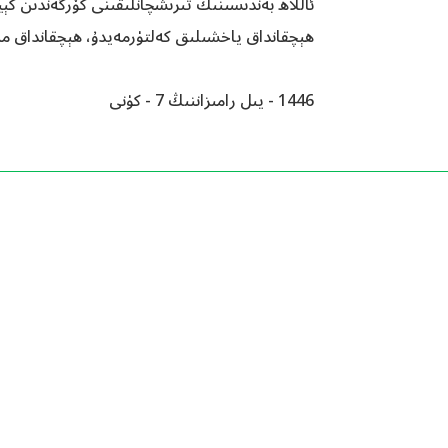
ئاللاھ بەندىسىنىڭ تىرىشچانلىقىنى كۆرگەندىن كې
ھېچقانداق ياخشىلىق كەلتۈرمەيدۇ، ھېچقانداق م
1446 - يىل رامىزاننىڭ 7 - كۈنى