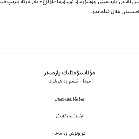
يىن ئاندىن ياردىمىنى چۈشۈرىدۇ. ئويدۇرما «ئۇلۇغ» يەرلەرگە بېرىپ ق
ەسىلىنى ھەل قىلمايدۇ.
مۇناسىۋەتلىك يازمىلار
مودا – ئېقىم ۋە ھۆرلۈك
سۆيگۈ ۋە بەدەل
نۇر ئۈستىگە نۇر
كۆرۈنۈش ۋە مەنە