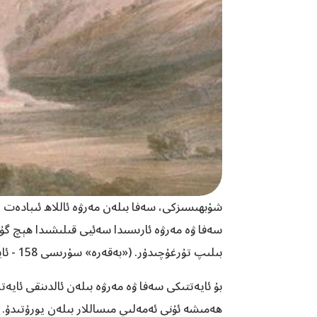
شۈبھىسىزكى، سەفا بىلەن مەرۋە ئاللاھ ئىبادەت يە
سەفا ۋە مەرۋە ئارىسىدا سەئيى قىلىشىدا ھېچ گۇنا
بىلىپ تۇرغۇچىدۇر. ‏(«بەقەرە» سۈرىسى 158 - ئايەت)
بۇ ئايەتتىكى سەفا ۋە مەرۋە بىلەن ئالدىنقى ئايەت
ھەمىشە ئۇنى ئەمەلىي مىساللار بىلەن يورۇتىدۇ. 