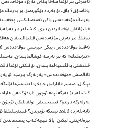
ئاخىرقى بىر نۇقتا سەفا بىلەن مەرۋە مۇقەددەس 
ياقامدۇق؟ ياق، بۇ يەردە يۈگۈرىمىز. بۇ يەرنىڭ م
يەرنىڭ مۇقەددەس ياكى ئەمەسلىكىنى پەقەت ئاللا
قېلىۋاتقان نۇقتىلاردىن بىرى. كىشىلەر بىر يەرلە
بىزنىڭ بىر يەرنى مۇقەددەس قىلىۋالىدىغان ھەقق
ئەقسا مۇقەددەس، يېڭى جېرسىي مۇقەددەس ئەم
«تىزىملىك» كە بىر نەرسە قوشالمايسەن. مەسىلە
قىلىشنى بەلگىلىيەلمەيسەن. بۇ ئىككى نۇقتا ئالل
ئاتالمىش «مۇقەددەس» يەرلەرگە بېرىپ، ئۇ يەردە 
بېنگال، مىسىر قاتارلىق جايلاردا دىنىمىزغا ئۇن
كىشىلەر بۇ يەرگە نېمە ئۈچۈن بارىدۇ؟ مەن ھار
يەرلەرگە بارىدۇ؟ قىيىنچىلىقى بولغانلىقى ئۈچۈن
ئايەتلەردە ئاللاھ نېمىگە بۇيرىدى؟ قىيىنچىلىققا
بېرەلەيتتى. لېكىن، بالا تېپچەكلەپ يىغلىغاندىن 