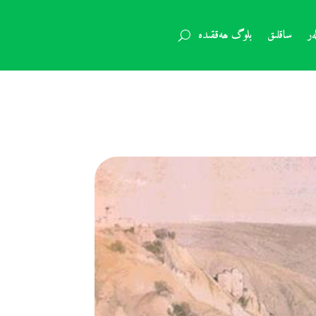
ر
ساقلىق
بلوگ ھەققىدە