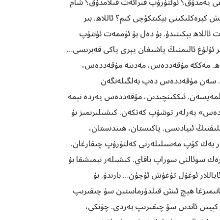
ىقى يەمدۇق؟ ئولتۇرۇپ قىرائەت قىلامدۇق؟ شام
ش كېرەكلىكىنى بېكىتكۈچى كىم؟ ئاللاھ. بىر
ئاللاھ بېكىتىدۇ. بۇ دەل بۇ ئۈممەت ئۇنتۇپ
بىر ئۇلۇغ ئالىمنىڭ ياشىغان يېرى ياكى قەبرىسى…
اللاھ. مەككە مۇقەددەس، مەدىنە مۇقەددەس،
. سەن مۇقەددەس دەپ بەلگىلەنگەن
لمەيسەن. ئىككىنچىدىن، مۇقەددەس يەردە نېمە
قەددەس» يەرلەر توشۇپ كەتكەن. كىشىلىرىمىز بۇ
لىقنىڭ ئىپادىسى. پاكىستان، ھىندىستان،
ىلەر بەك كۆپ مەسىلىلەرنى كەلتۈرۈپ چىقارغان.
ەك سوئالنى سوراپ باقاي. كىشىلەر نېمىشقا بۇ
ياللار ئوغۇل تۇغۇش ئۈچۈن… بارىدۇ. بۇ
ر ئانىمىزغا ھېچ ئىش قىلدۇرماستىن سۇ چىقىرىپ
ن كېيىن ئاندىن سۇ چىقىرىپ بەردى. چۈنكى،