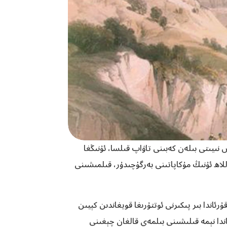
نىيىتى بىلەن كەبىنى تاۋاپ قىلسا، ئۇنىڭغا
للاھ ئۇنىڭ مۇكاپاتىنى بەرگۈچىدۇر، قىلمىشىنى
ئاندا بىر پىكىرنى ئوتتۇرىغا قويغاندىن كېيىن
ندا نېمە قىلىشىنى بىلمەي قالغان چېغىنى