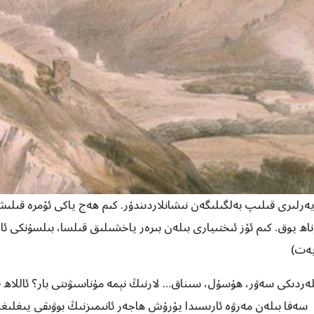
رلىرى قىلىپ بەلگىلىگەن نىشانلاردىندۇر. كىم ھەج ياكى ئۆمرە قىلىش 
ھ يوق. كىم ئۆز ئىختىيارى بىلەن بىرەر ياخشىلىق قىلسا، بىلسۇنكى ئا
لەردىكى سەۋر، ھۇسۇل، سىناق… لارنىڭ نېمە مۇناسىۋىتى بار؟ ئاللاھ قۇر
سەفا بىلەن مەرۋە ئارىسىدا يۈرۈش ھاجەر ئانىمىزنىڭ بوۋىقى يىغلىغا