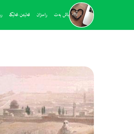
باش بەت
رامىزان
قەلبتىن-قەلبكە
رو