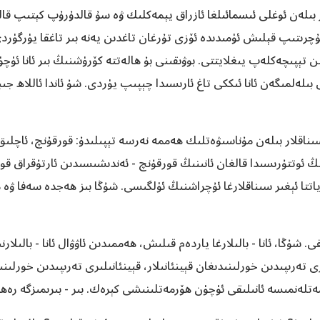
ر بىلەن ئوغلى ئ‍ىسمائىلغا ئازراق يېمەكلىك ۋە سۇ قالدۇرۇپ كېتىپ قا
ۇچرىتىپ قېلىش ئۈمىدىدە ئۆزى تۇرغان تاغدىن يەنە بىر تاغقا يۈرگۈرد
 تېپىچەكلەپ يىغلايتتى. بوۋىقىنى بۇ ھالەتتە كۆرۈشنىڭ بىر ئانا ئۈ
ەلمىگەن ئانا ئىككى تاغ ئارىسىدا چېپىپ يۈردى. شۇ ئاندا ئاللاھ جىبر
سىناقلار بىلەن مۇناسىۋەتلىك ھەممە نەرسە تېپىلىدۇ: قورقۇنچ، ئاچلىق،
 ئوتتۇرىسىدا قالغان ئانىنىڭ قورقۇنچ - ئەندىشىسىدىن ئارتۇقراق قو
ھاياتتا ئېغىر سىناقلارغا ئۇچراشنىڭ ئۈلگىسى. شۇڭا بىز ھەجدە سەفا ۋ
. شۇڭا، ئانا - بالىلارغا ياردەم قىلىش، ھەممىدىن ئاۋۋال ئانا - بالىل
 تەرىپىدىن خورلىنىدىغان قېينئانىلار، قېينئانىلىرى تەرىپىدىن خورلىنى
ەتلەنمىسە ئانىلىقى ئۈچۈن ھۆرمەتلىنىشى كېرەك. بىر - بىرىمىزگە ر