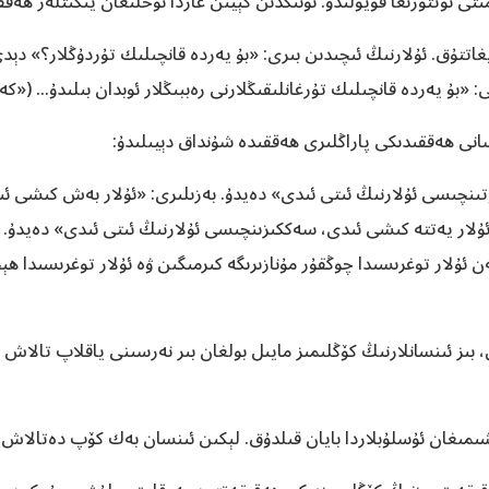
ى ئوتتۇرىغا قويۇلىدۇ. ئۇنىڭدىن كېيىن غاردا ئۇخلىغان يىگىتلەر ھەقق
تتۇق. ئۇلارنىڭ ئىچىدىن بىرى: «بۇ يەردە قانچىلىك تۇردۇڭلار؟» دېدى.
 قانچىلىك تۇرغانلىقىڭلارنى رەببىڭلار ئوبدان بىلىدۇ... («كەھف» 19 - ئايەتنىڭ بىر
سانى ھەققىدىكى پاراڭلىرى ھەققىدە شۇنداق دېيىلىدۇ:
تىنچىسى ئۇلارنىڭ ئىتى ئىدى» دەيدۇ. بەزىلىرى: «ئۇلار بەش كىشى ئى
«ئۇلار يەتتە كىشى ئىدى، سەككىزىنچىسى ئۇلارنىڭ ئىتى ئىدى» دەيدۇ. ئ
بىز ئىنسانلارنىڭ كۆڭلىمىز مايىل بولغان بىر نەرسىنى ياقلاپ تالاش - 
ىمىغان ئۇسلۇبلاردا بايان قىلدۇق. لېكىن ئىنسان بەك كۆپ دەتالاش قىلغۇچ