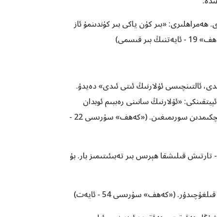
ىدە:
 ھەمراھلىرى: «بىر كۈن ياكى بىر كۈندىنمۇ ئاز
 قىسمى)
دى، ئالتىنچىسى ئۇلارنىڭ ئىتى ئىدى» دەيدۇ.
ېيتقىنكى: «ئۇلارنىڭ سانىنى رەببىم ئوبدان
بىلىدۇ». ئۇلارنى بىلىدىغانلار بەك ئازدۇر. شۇڭا سەن ئۇلار توغرىسىدا چوڭقۇر مۇنازىرىگە كىرمىگىن ۋە ئۇلار توغرىسىدا ھېچكىمدىن سورىمىغىن.‏ («كەھف» سۈرىسى 22 -
تارتىش قىلىشقا ھېرىس بىر تەبىئىتىمىز بار. بۇ
ىدۇر.‏ («كەھف» سۈرىسى 54 - ئايەت)