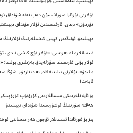
دېيىلىپ، بىلمەستىن جۆيلۈشنىڭ ئەڭ ئېغىر ئالامىت
ئۇلارنى ئۆزئارا سوراشسۇن دەپ ئەنە شۇنداق ئويغا
تۇردۇق» دېدى. ئارقىسىدىن ئۇلار مۇنداق دېيىشتى: «بۇ يەردە
دېيىلىدۇ. ئۇنىڭدىن كېيىن كىشىلەرنىڭ ئۇلارنىڭ 
ئىنسانلارنىڭ بەزىسى: «ئۇلار ئۈچ كىشى ئىدى، تۆ
ئۇلار بۇنى قارىسىغا سۆزلەيدۇ. بەزىلىرى بولسا: 
ئايەت)
بۇ ئايەتلەردىكى مىساللاردىن كۆرۈنۈپ تۇرۇپتىكى، 
ھەقتە سۈرىنىڭ ئوتتۇرىسىدا شۇنداق دېيىلىدۇ:
بىز بۇ قۇرئاندا ئىنسانلار ئۈچۈن ھەر مىسالنى ئوخش