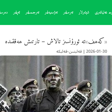
ھ غەليانلىرى
شېئىرلار
تەرمىلەر
تەۋسىيەلەر
تەرجىمىلەر
ئەپلەر
دەرسلە
«كەھف»تە ئورۇنسىز تالاش – تارتىش ھەققىدە
2026-01-30
|
قەلبتىن-قەلبكە