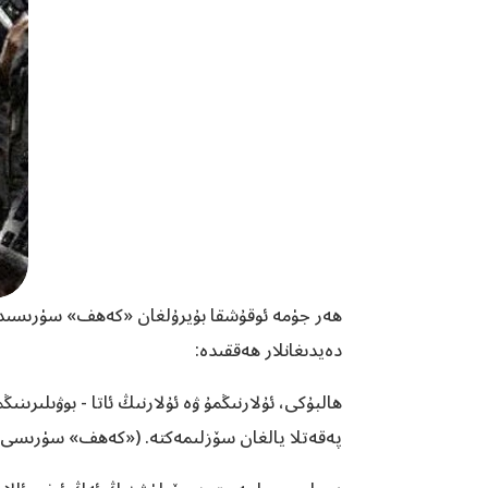
ھەر جۈمە ئوقۇشقا بۇيرۇلغان «كەھف» سۈرىسىدە 
دەيدىغانلار ھەققىدە:
ھالبۇكى، ئۇلارنىڭمۇ ۋە ئۇلارنىڭ ئاتا - بوۋىلىرىن
پەقەتلا يالغان سۆزلىمەكتە.‏ («كەھف» سۈرىسى 5 - ئايەت)