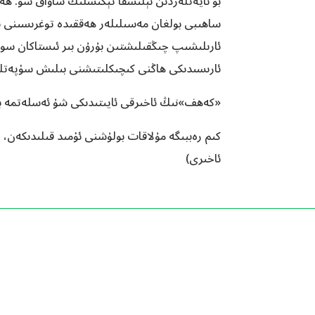
بۇ ئايەتلەردىن ئېلىشقا تېگىشلىك ساۋاق شۇ: ھە
ساھىبى بولغان مەسىلىلەر ھەققىدە توغرىسىنى ئو
ئارىلىشىپ چىڭقىلىشتىن بۇرۇن بىر ئىستاكان س
ئارىسىدىكى ھاڭنى كىچىكلىتىشنى بىلىش سۈپەت
«كەھف»نىڭ ئاخىرقى ئايىتىدىكى شۇ ئەسلەتمە ب
ئاخىرى)