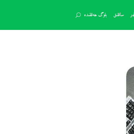
ر
ساقلىق
بلوگ ھەققىدە