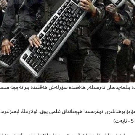
بىلمەيدىغان نەرسىلەر ھەققىدە سۆزلەش ھەققىدە بىر نەچچە مىسال ب
ىڭمۇ بۇ بوھتانلىرى توغرىسىدا ھېچقانداق ئىلمى يوق. ئۇلارنىڭ ئېغىزلىر