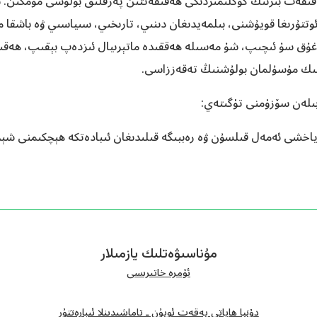
قىقەت بىزنىڭ كۆڭلىمىزدىكى ھەقىقەتتىن پەرقلىق بولۇشى مۇمكىن. ش
تتۇرىغا قويۇشنى، بىلمەيدىغان دىنىي، تارىخىي، سىياسىي ۋە باشقا م
وغۇق سۇ ئىچىپ، شۇ مەسىلە ھەققىدە ماتېرىيال ئىزدەپ بېقىپ، ھەق
لىك مۇسۇلمان بولۇشنىڭ تەقەززاسى.
ىلەن سۆزۈمنى تۈگىتەي:
مۇناسىۋەتلىك يازمىلار
ئۆمرە خاتىرىسى
دۇنيا ھاياتى پەقەت ئويۇن ـ تاماشىدىنلا ئىبارەتتۇر