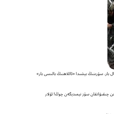
ار. سۈرىنىڭ بېشىدا «ئاللاھنىڭ بالىسى بار»
ىدىن چىقىۋاتقان سۆز نېمىدېگەن چوڭ! ئۇلار