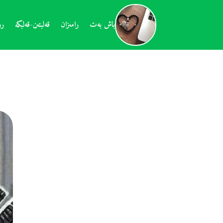
باش بەت
رامىزان
قەلبتىن-قەلبكە
رو