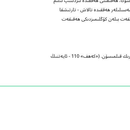
ۇڭا، ھەقىقىتى ھەققىدە ئىزدىنىپ ئىلىم
ەسىلىلەر ھەققىدە تالاش - تارتىشقا
ىقەت بىلەن كۆڭلىمىزدىكى ھەقىقەت
كىم رەببىگە مۇلاقات بولۇشنى ئۈمىد قىلىدىكەن، ياخشى ئەمەل قىلسۇن ۋە رەببىگە قىلىدىغان ئىبادەتكە ھېچكىمنى شېرىك قىلمىسۇن. («كەھف» 110 - ئايەتنىڭ