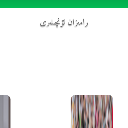
رامىزان ئۈنچىلىرى