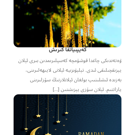
كەيپىياتقا كىرىش
ۋەتەندىكى چاغدا قوشۇمچە كەسپلىرىمدىن بىرى ئېلان
يېزىقچىلىقى ئىدى. تېلېۋىزىيە ئېلانى لايىھەلىرىنى،
بەزىدە ئىشلىنىپ بولغان ئېلانلارنىڭ سۆزلىرىنى
يازاتتىم. ئېلان سۆزى يېزىشتىن […]