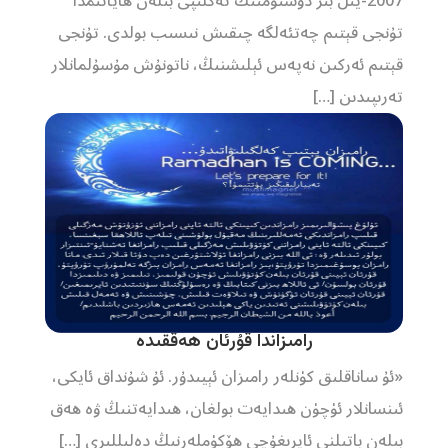
2007-يىل بىر دوستۇمنىڭ تەكلىپى بىلەن ھاياتىمدا
تۇنجى قېتىم چەتئەلگە چىقىش نىسىب بولدى. تۇنجى
قېتىم ئەركىن نەپەس ئېلىشنىڭ، ناتونۇش مۇسۇلمانلار
تەرىپىدىن […]
رامىزاندا قۇرئان ھەققىدە
«ئۇ ساناقلىق كۈنلەر رامىزان ئېيىدۇر. ئۇ شۇنداق ئايكى،
ئىنسانلار ئۈچۈن ھىدايەت بولغان، ھىدايەتنىڭ ۋە ھەق
بىلەن باتىلنى ئايرىغۇچى ھۆكۈملەرنىڭ دەلىللىرى […]