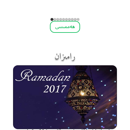
ھەممىسى
رامىزان