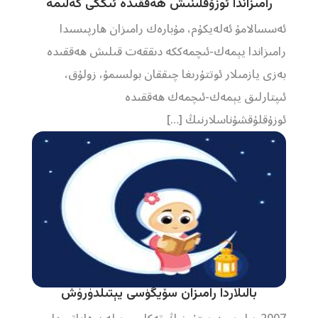
رامىزاندا ئوزۇقلىنىش ھەققىدە ئىككى كەلىمە
ئەسسالامۇ ئەلەيكۇم، مۇبارەك رامىزان ھارپىسىدا
رامىزاندا يېمەك-ئىچمەككە دىققەت قىلىش ھەققىدە
بەزى يازمىلار ئوتتۇرىغا چىققان بولسىمۇ، زولۇق،
ئىپتارلىق يېمەك-ئىچمەك ھەققىدە
ئوزۇقلۇقشۇناسلارنىڭ […]
بالىلاردا رامىزان سۆيگۈسى يېتىلدۈرۈش