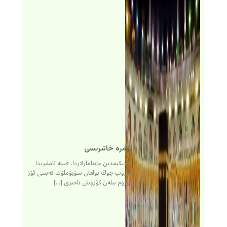
ئۆمرە خاتىرىسى
كىچىكىمدىن جاينامازلاردا، قىبلە تاملىرىدا
كۆرۈپ چوڭ بولغان سۆيۈملۈك كەبىنى ئۆز
كۆزۈم بىلەن كۆرۈش ئاخىرى […]