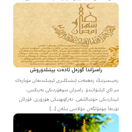
رامىزاندا گۈزەل ئادەت يېتىلدۈرۈش
رەببىمىزنىڭ رەھمەت ئىشىكلىرى ئېچىلىدىغان مۇبارەك
بىر ئاي كېلىۋاتىدۇ. رامىزان سوھۇردىكى بەرىكىتى،
ئىپتاردىكى خۇشاللىقى، تەراۋىھتىكى ھۇزۇرى، قۇرئان
نۇرىغا چۈمۈلگەن جۇلاسى بىلەن […]