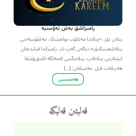
رامىزانلىق بەش تەۋسىيە
پىلان تۈز. «پىلاندا مەغلۇب بولغىنىڭ، مەغلۇبىيەتنى
پىلانلىغىنىڭدۇر» دېگەن گەپ بار. رامىزاندا قىلىدىغان
ئىشلارنى پىلانلاپ، پىلانىڭىنى ئەمەلگە ئاشۇرۇشقا
ھەرىكەت قىل. مەسىلەن: […]
ھەممىسى
قەلبتىن قەلبكە