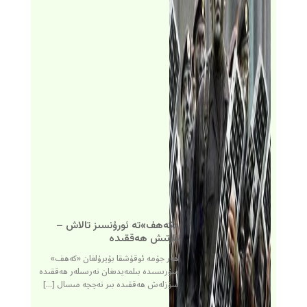
«كەھف»تە ئورۇنسىز تالاش –
تارتىش ھەققىدە
ھەر جۈمە ئوقۇشقا بۇيرۇلغان «كەھف»
سۈرىسىدە بىلمەيدىغان نەرسىلەر ھەققىدە
سۆزلەش ھەققىدە بىر نەچچە مىسال […]