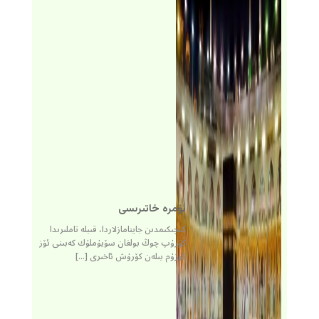
ئۆمرە خاتىرىسى
كىچىكىمدىن جاينامازلاردا، قىبلە تاملىرىدا
كۆرۈپ چوڭ بولغان سۆيۈملۈك كەبىنى ئۆز
كۆزۈم بىلەن كۆرۈش ئاخىرى […]