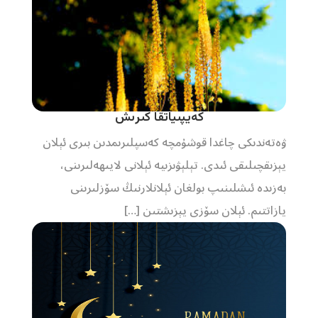
كەيپىياتقا كىرىش
ۋەتەندىكى چاغدا قوشۇمچە كەسپلىرىمدىن بىرى ئېلان
يېزىقچىلىقى ئىدى. تېلېۋىزىيە ئېلانى لايىھەلىرىنى،
بەزىدە ئىشلىنىپ بولغان ئېلانلارنىڭ سۆزلىرىنى
يازاتتىم. ئېلان سۆزى يېزىشتىن […]