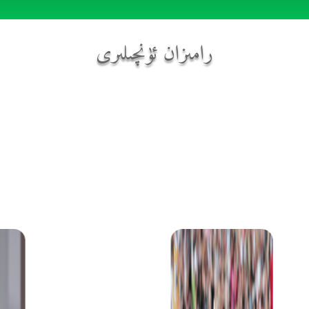
رامىزان ئۈنچىلىرى