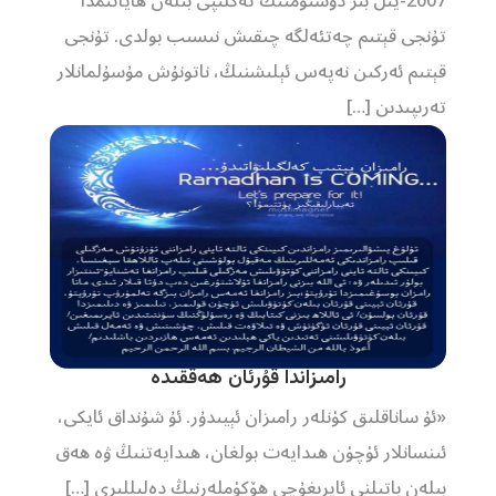
2007-يىل بىر دوستۇمنىڭ تەكلىپى بىلەن ھاياتىمدا
تۇنجى قېتىم چەتئەلگە چىقىش نىسىب بولدى. تۇنجى
قېتىم ئەركىن نەپەس ئېلىشنىڭ، ناتونۇش مۇسۇلمانلار
تەرىپىدىن […]
رامىزاندا قۇرئان ھەققىدە
«ئۇ ساناقلىق كۈنلەر رامىزان ئېيىدۇر. ئۇ شۇنداق ئايكى،
ئىنسانلار ئۈچۈن ھىدايەت بولغان، ھىدايەتنىڭ ۋە ھەق
بىلەن باتىلنى ئايرىغۇچى ھۆكۈملەرنىڭ دەلىللىرى […]