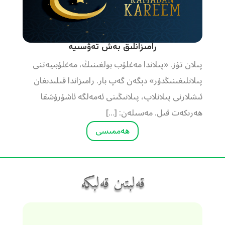
رامىزانلىق بەش تەۋسىيە
پىلان تۈز. «پىلاندا مەغلۇب بولغىنىڭ، مەغلۇبىيەتنى
پىلانلىغىنىڭدۇر» دېگەن گەپ بار. رامىزاندا قىلىدىغان
ئىشلارنى پىلانلاپ، پىلانىڭىنى ئەمەلگە ئاشۇرۇشقا
ھەرىكەت قىل. مەسىلەن: […]
ھەممىسى
قەلبتىن قەلبكە