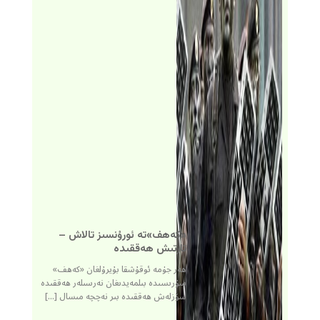
«كەھف»تە ئورۇنسىز تالاش –
تارتىش ھەققىدە
ھەر جۈمە ئوقۇشقا بۇيرۇلغان «كەھف»
سۈرىسىدە بىلمەيدىغان نەرسىلەر ھەققىدە
سۆزلەش ھەققىدە بىر نەچچە مىسال […]