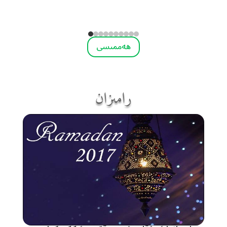
ھەممىسى
رامىزان