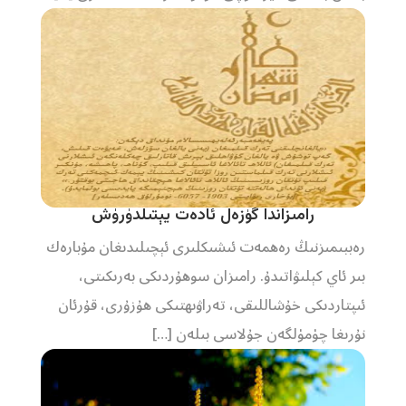
رامىزاندا گۈزەل ئادەت يېتىلدۈرۈش
رەببىمىزنىڭ رەھمەت ئىشىكلىرى ئېچىلىدىغان مۇبارەك
بىر ئاي كېلىۋاتىدۇ. رامىزان سوھۇردىكى بەرىكىتى،
ئىپتاردىكى خۇشاللىقى، تەراۋىھتىكى ھۇزۇرى، قۇرئان
نۇرىغا چۈمۈلگەن جۇلاسى بىلەن […]