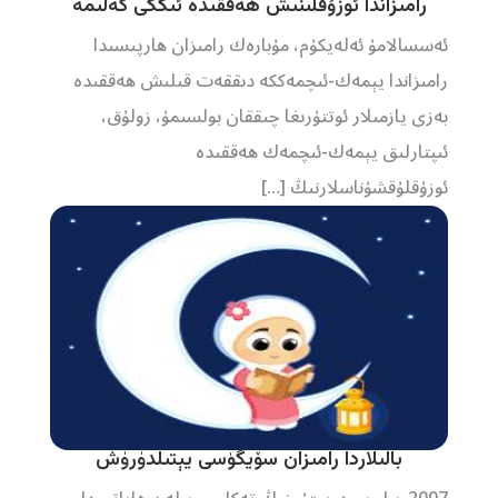
رامىزاندا ئوزۇقلىنىش ھەققىدە ئىككى كەلىمە
ئەسسالامۇ ئەلەيكۇم، مۇبارەك رامىزان ھارپىسىدا
رامىزاندا يېمەك-ئىچمەككە دىققەت قىلىش ھەققىدە
بەزى يازمىلار ئوتتۇرىغا چىققان بولسىمۇ، زولۇق،
ئىپتارلىق يېمەك-ئىچمەك ھەققىدە
ئوزۇقلۇقشۇناسلارنىڭ […]
بالىلاردا رامىزان سۆيگۈسى يېتىلدۈرۈش